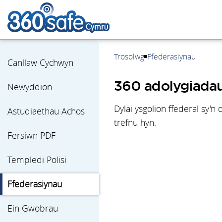
Trosolwg
Ffederasiynau
Canllaw Cychwyn
360 adolygiadau 
Newyddion
Dylai ysgolion ffederal sy'
Astudiaethau Achos
trefnu hyn.
Fersiwn PDF
Templedi Polisi
Ffederasiynau
Ein Gwobrau