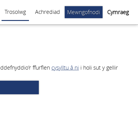
Trosolwg
Achrediad
Mewngofnodi
Cymraeg
 ddefnyddio'r ffurflen
cysylltu â ni
i holi sut y gellir