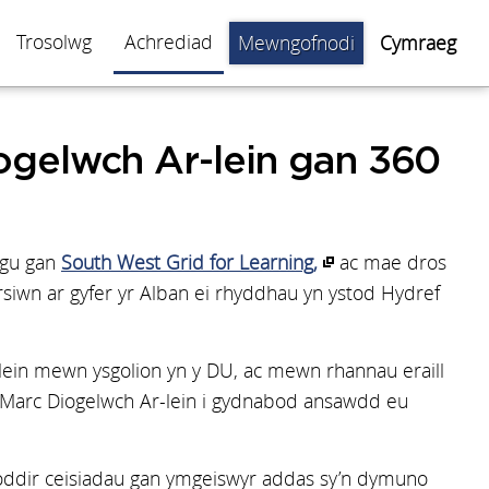
Trosolwg
Achrediad
Mewngofnodi
Cymraeg
iogelwch Ar-lein gan 360
ygu gan
South West Grid for Learning,
ac mae dros
rsiwn ar gyfer yr Alban ei rhyddhau yn ystod Hydref
-lein mewn ysgolion yn y DU, ac mewn rhannau eraill
 y Marc Diogelwch Ar-lein i gydnabod ansawdd eu
ahoddir ceisiadau gan ymgeiswyr addas sy’n dymuno