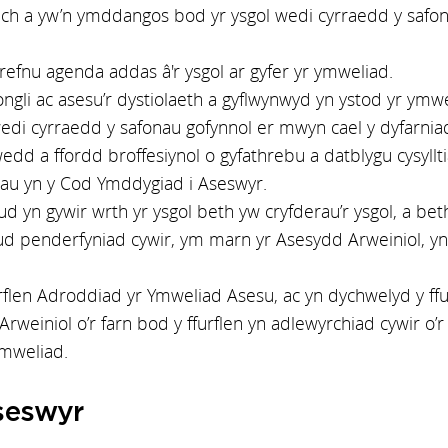
ch a yw’n ymddangos bod yr ysgol wedi cyrraedd y safon
efnu agenda addas â'r ysgol ar gyfer yr ymweliad.
gli ac asesu’r dystiolaeth a gyflwynwyd yn ystod yr ymw
wedi cyrraedd y safonau gofynnol er mwyn cael y dyfarnia
d a ffordd broffesiynol o gyfathrebu a datblygu cysyllt
dau yn y Cod Ymddygiad i Aseswyr.
 yn gywir wrth yr ysgol beth yw cryfderau’r ysgol, a be
penderfyniad cywir, ym marn yr Asesydd Arweiniol, ynghy
rflen Adroddiad yr Ymweliad Asesu, ac yn dychwelyd y f
rweiniol o’r farn bod y ffurflen yn adlewyrchiad cywir o
ymweliad.
seswyr