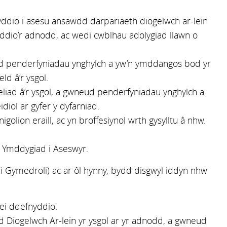
ddio i asesu ansawdd darpariaeth diogelwch ar-lein
nyddio’r adnodd, ac wedi cwblhau adolygiad llawn o
ud penderfyniadau ynghylch a yw’n ymddangos bod yr
d â’r ysgol.
eliad â’r ysgol, a gwneud penderfyniadau ynghylch a
iol ar gyfer y dyfarniad.
lion eraill, ac yn broffesiynol wrth gysylltu â nhw.
d Ymddygiad i Aseswyr.
’i Gymedroli) ac ar ôl hynny, bydd disgwyl iddyn nhw
ei ddefnyddio.
d Diogelwch Ar-lein yr ysgol ar yr adnodd, a gwneud