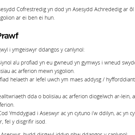
sesydd Cofrestredig yn dod yn Asesydd Achrededig ar ôl y
lion ar ei ben ei hun.
Prawf
wyl i ymgeiswyr ddangos y canlynol:
siynol a’u profiad yn eu gwneud yn gymwys i wneud swy
sïau ac arferion mewn ysgolion.
ad helaeth ar lefel uwch ym maes addysg / hyfforddiant 
twriaeth dda o bolisïau ac arferion diogelwch ar-lein, a p
ferion.
Cod Ymddygiad i Aseswyr ac yn cytuno i’w ddilyn, ac yn c
 fel y disgrifir isod.
i Aseswyr, bydd disgwyl iddyn nhw ddangos y canlynol: