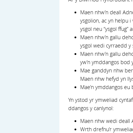
Maen nhw’n deall Adno
ysgolion, ac yn helpu 
ysgol neu “ysgol ffug” 
Maen nhw’n gallu deho
ysgol wedi cyrraedd y
Maen nhw’n gallu dehon
yw’n ymddangos bod yr
Mae ganddyn nhw berthy
Maen nhw hefyd yn ll
Mae’n ymddangos eu bo
Yn ystod yr ymweliad cyntaf
ddangos y canlynol:
Maen nhw wedi deall 
Wrth drefnu’r ymwelia