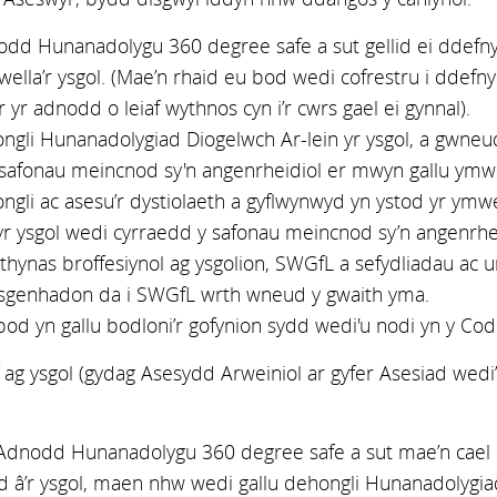
dd Hunanadolygu 360 degree safe a sut gellid ei ddefny
i wella’r ysgol. (Mae’n rhaid eu bod wedi cofrestru i ddef
ar yr adnodd o leiaf wythnos cyn i’r cwrs gael ei gynnal).
ngli Hunanadolygiad Diogelwch Ar-lein yr ysgol, a gwne
 safonau meincnod sy'n angenrheidiol er mwyn gallu ymwel
gli ac asesu’r dystiolaeth a gyflwynwyd yn ystod yr ymw
 ysgol wedi cyrraedd y safonau meincnod sy’n angenrheid
nas broffesiynol ag ysgolion, SWGfL a sefydliadau ac unigo
ysgenhadon da i SWGfL wrth wneud y gwaith yma.
d yn gallu bodloni’r gofynion sydd wedi'u nodi yn y Co
 ag ysgol (gydag Asesydd Arweiniol ar gyfer Asesiad wedi
Adnodd Hunanadolygu 360 degree safe a sut mae’n cael 
d â’r ysgol, maen nhw wedi gallu dehongli Hunanadolygia