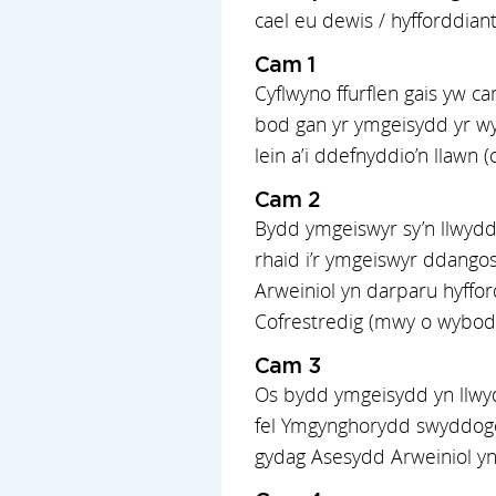
cael eu dewis / hyfforddian
Cam 1
Cyflwyno ffurflen gais yw c
bod gan yr ymgeisydd yr wyb
lein a’i ddefnyddio’n llawn (
Cam 2
Bydd ymgeiswyr sy’n llwydd
rhaid i’r ymgeiswyr ddangos 
Arweiniol yn darparu hyffor
Cofrestredig (mwy o wyboda
Cam 3
Os bydd ymgeisydd yn llwyd
fel Ymgynghorydd swyddogol
gydag Asesydd Arweiniol yn