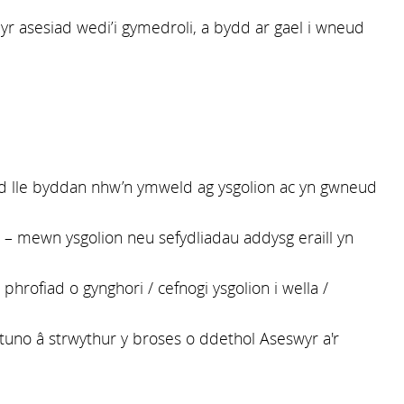
r asesiad wedi’i gymedroli, a bydd ar gael i wneud
dd lle byddan nhw’n ymweld ag ysgolion ac yn gwneud
– mewn ysgolion neu sefydliadau addysg eraill yn
hrofiad o gynghori / cefnogi ysgolion i wella /
ytuno â strwythur y broses o ddethol Aseswyr a'r