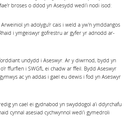
Mae’r broses o ddod yn Asesydd wedi’i nodi isod:
d Arweiniol yn adolygu’r cais i weld a yw’n ymddangos
Rhaid i ymgeiswyr gofrestru ar gyfer yr adnodd ar-
forddiant undydd i Aseswyr. Ar y diwrnod, bydd yn
o’r ffurflen i SWGfL ei chadw ar ffeil. Bydd Aseswyr
 gymwys ac yn addas i gael eu dewis i fod yn Aseswyr
edig yn cael ei gydnabod yn swyddogol a’i ddyrchafu
aid cynnal asesiad cychwynnol wedi’i gymedroli