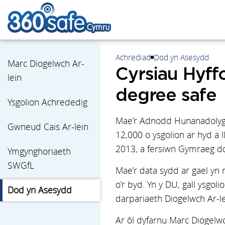
Achrediad
Dod yn Asesydd
Marc Diogelwch Ar-
Cyrsiau Hyff
lein
degree safe
Ysgolion Achrededig
Mae’r Adnodd Hunanadolygu
Gwneud Cais Ar-lein
12,000 o ysgolion ar hyd a 
2013, a fersiwn Gymraeg d
Ymgynghoriaeth
SWGfL
Mae’r data sydd ar gael yn 
o’r byd. Yn y DU, gall ysg
Dod yn Asesydd
darpariaeth Diogelwch Ar-le
Ar ôl dyfarnu Marc Diogelw