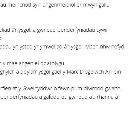
au meincnod sy’n angenrheidiol er mwyn gallu
eliad â’r ysgol, a gwneud penderfyniadau cywir
d.
iadau yn ystod yr ymweliad â’r ysgol. Maen nhw hefyd
th y mae angen ei ddatblygu.
lch a ddylai’r ysgol gael y Marc Diogelwch Ar-lein
furflen at y Gweinyddwr o fewn pum diwrnod gwaith.
’r penderfyniadau a gafodd eu gwneud a’u rhannu â’r