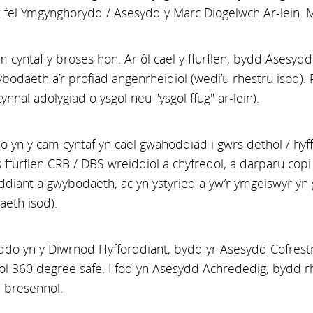
t fel Ymgynghorydd / Asesydd y Marc Diogelwch Ar-lein. 
am cyntaf y broses hon. Ar ôl cael y ffurflen, bydd Asesyd
odaeth a’r profiad angenrheidiol (wedi’u rhestru isod). 
cynnal adolygiad o ysgol neu "ysgol ffug" ar-lein).
o yn y cam cyntaf yn cael gwahoddiad i gwrs dethol / hyf
ffurflen CRB / DBS wreiddiol a chyfredol, a darparu copi 
ddiant a gwybodaeth, ac yn ystyried a yw’r ymgeiswyr yn
eth isod).
do yn y Diwrnod Hyfforddiant, bydd yr Asesydd Cofrestr
 360 degree safe. I fod yn Asesydd Achrededig, bydd rh
 bresennol.