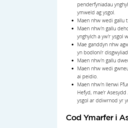
penderfyniadau ynghyl
ymweld ag ysgol.
Maen nhw wedi gallu tr
Maen nhw’n gallu dehon
ynghylch a yw’r ysgol 
Mae ganddyn nhw agwed
yn bodloni’r disgwylia
Maen nhw’n gallu dweud
Maen nhw wedi gwneud 
ai peidio.
Maen nhw’n llenwi Ffu
Hefyd, mae’r Asesydd A
ysgol ar ddiwrnod yr 
Cod Ymarfer i A