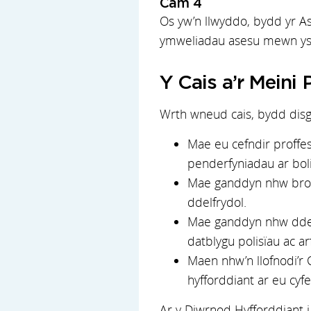
Cam 4
Os yw’n llwyddo, bydd yr A
ymweliadau asesu mewn ysgo
Y Cais a’r Meini 
Wrth wneud cais, bydd disg
Mae eu cefndir proffe
penderfyniadau ar boli
Mae ganddyn nhw brofi
ddelfrydol.
Mae ganddyn nhw ddeall
datblygu polisïau ac ar
Maen nhw’n llofnodi’r 
hyfforddiant ar eu cyfer,
Ar y Diwrnod Hyfforddiant 