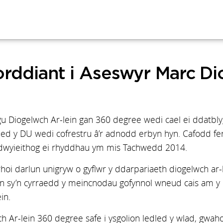
orddiant i Aseswyr Marc D
 Diogelwch Ar-lein gan 360 degree wedi cael ei ddatbl
lled y DU wedi cofrestru â’r adnodd erbyn hyn. Cafodd fe
dwyieithog ei rhyddhau ym mis Tachwedd 2014.
rhoi darlun unigryw o gyflwr y ddarpariaeth diogelwch ar
olion sy’n cyrraedd y meincnodau gofynnol wneud cais am
in.
ch Ar-lein 360 degree safe i ysgolion ledled y wlad, gw